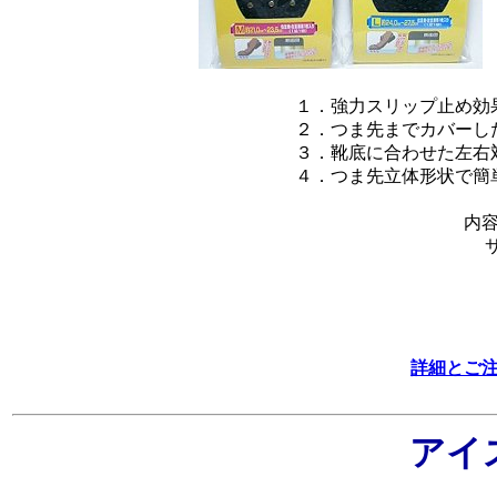
１．強力スリップ止め効
２．つま先までカバーし
３．靴底に合わせた左右
４．つま先立体形状で簡
内
詳細とご
アイ