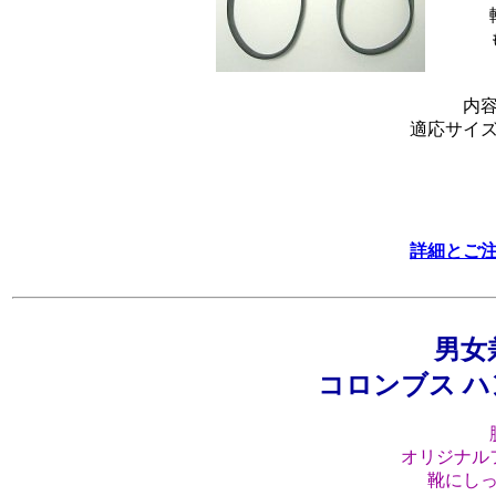
内
適応サイ
詳細とご
男女
コロンブス 
オリジナル
靴にし