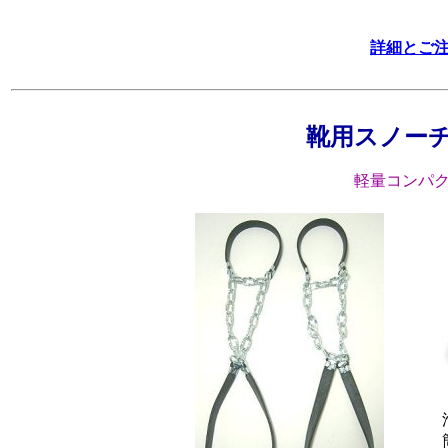
詳細とご
靴用スノー
軽量コンパ