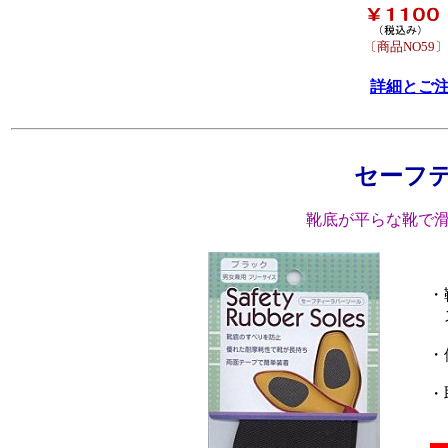
〔商品NO59〕
詳細とご
セーフ
靴底が平らな靴で
・
ス
・
・