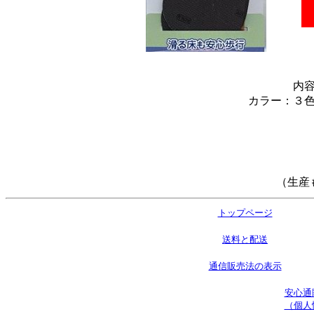
こ
内
カラー：３
（生産
トップページ
送料と配送
通信販売法の表示
安心通
（個人