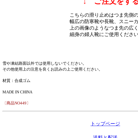
↓ ご注文をす
こちらの滑り止めはつま先側
幅広の防寒靴や長靴、スニー
上の画像のようなつま先の広
細身の婦人靴にご使用くださ
雪や凍結路面以外では使用しないでください。
その他使用上の注意を良くお読みの上ご使用ください。
材質：合成ゴム
MADE IN CHINA
〔商品NO449〕
トップページ
送料と配送