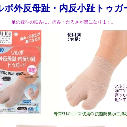
ルボ外反母趾・内反小趾トゥガ
足の変型の悩みに、痛み・だるさが楽になります。