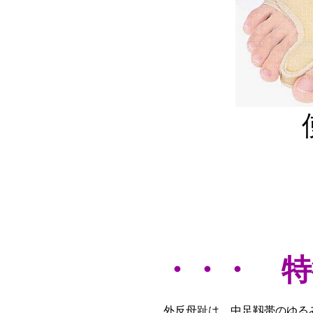
・・・ 特
外反母趾は、中足靱帯のゆる