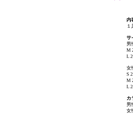
内
１
サ
男
M 
L 
女
S 
M 
L 
カ
男
女