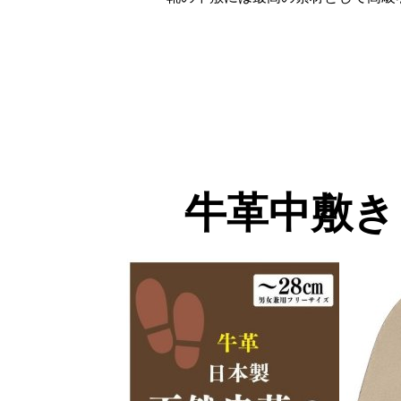
牛革中敷き