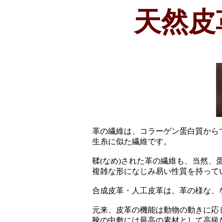
天然皮
革の繊維は、コラーゲン蛋白質から
生糸に似た繊維です。
鞣(なめ)された革の繊維も、当然、
複雑な形になじみ易い性質を持って
合成皮革・人工皮革は、革の様な、
元来、皮革の機能は動物の動きに応
靴の中敷には最高の素材として高級