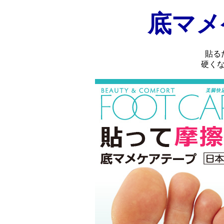
底マメ
貼る
硬く