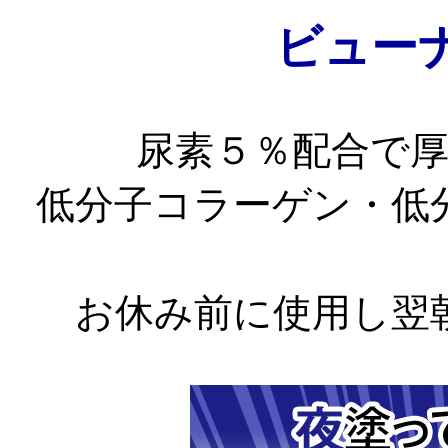
ビュー
尿素５％配合で
低分子コラーゲン・低
お休み前に使用し翌