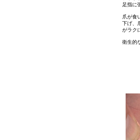
足指に
爪が食
下げ、
がラク
衛生的