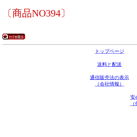
〔商品NO394〕
トップページ
送料と配送
通信販売法の表示
（会社情報）
安
（