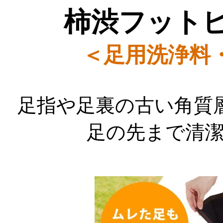
柿渋フット
＜足用洗浄料
足指や足裏の古い角質
足の先まで清