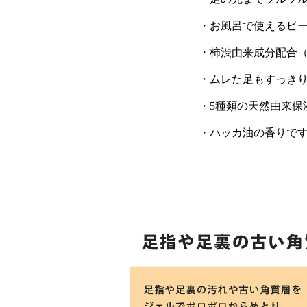
・お風呂で使えるピ
・柿渋由来成分配合
・ムレた足もすっき
・5種類の天然由来保
・ハッカ油の香りで