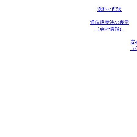
送料と配送
通信販売法の表示
（会社情報）
安
（