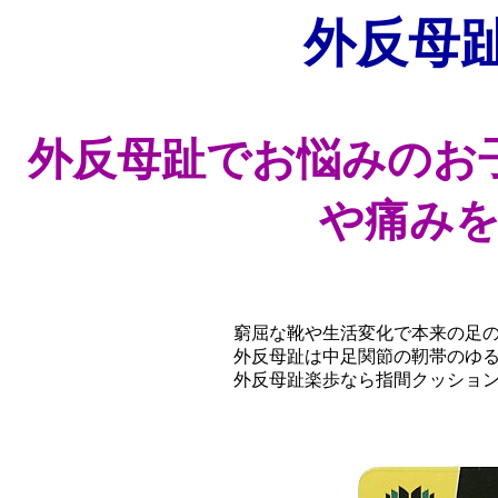
外反母趾
外反母趾でお悩みのお
や痛み
窮屈な靴や生活変化で本来の足
外反母趾は中足関節の靭帯のゆ
外反母趾楽歩なら指間クッショ