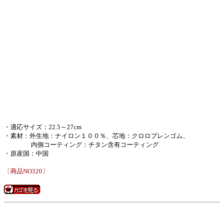
・適応サイズ：22.5～27cm
・素材：外生地：ナイロン１００％、芯地：クロロプレンゴム、
内側コーティング：チタン含有コーティング
・原産国：中国
〔商品NO320〕