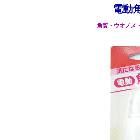
電動
角質・ウオノメ