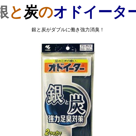
銀
と
炭
の
オドイータ
銀と炭がダブルに働き強力消臭！