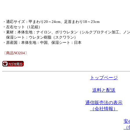
・適応サイズ：甲まわり20～24cm、足首まわり18～23cm
・左右セット（1足組）
・素材：本体生地：ナイロン、ポリウレタン（シルクプロテイン加工、ノ
保湿シート：ウレタン樹脂（スクワラン）
・原産国：本体生地：中国、保湿シート：日本
〔商品NO204〕
トップページ
送料と配送
通信販売法の表示
（会社情報）
安
（