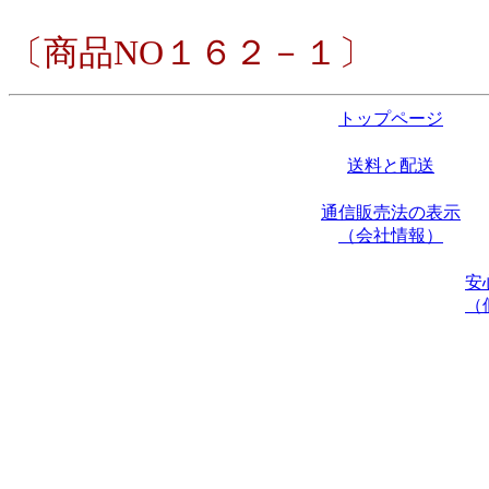
〔商品NO１６２－１〕
トップページ
送料と配送
通信販売法の表示
（会社情報）
安
（