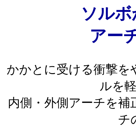
ソルボ
アー
かかとに受ける衝撃を
ルを
内側・外側アーチを補
チ