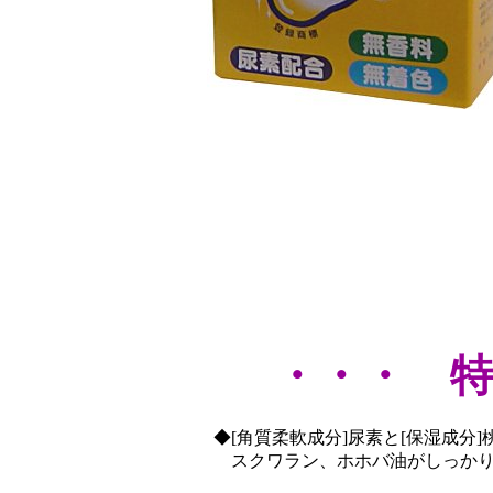
・・・ 
◆[角質柔軟成分]尿素と[保湿成分
スクワラン、ホホバ油がしっかり