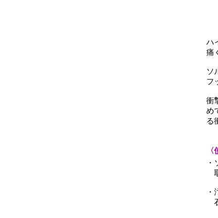
ハ
痛
ソ
フ
衝
め
る
〈
・
取
・
石