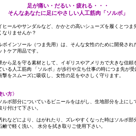
足が痛い・だるい・疲れる・・・
そんなあなたに足にやさしい人工筋肉「ソルボ」
イヒールやサンダルなど、かかとの高いシューズを履くとつま
くなりませんか？
ルボインソール（つま先用）は、そんな女性のために開発され
ットケア用品です。
撃から足を守る素材として、イギリスやアメリカで大きな信頼
ている人工筋肉 「ソルボ」が歩行や立ち仕事の時につま先が受
衝撃をスムーズに吸収し、女性の足をやさしく守ります。
使い方〉
ソルボ部分についているビニールをはがし、生地部分を上にし
り付けて下さい。
汚れなどにより、はがれたり、ズレやすくなった時はソルボ部
鹸で軽く洗い、 水分を拭き取りご使用下さい。