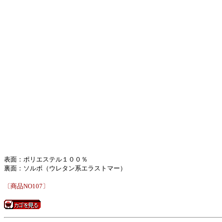
表面：ポリエステル１００％
裏面：ソルボ（ウレタン系エラストマー）
〔商品NO107〕