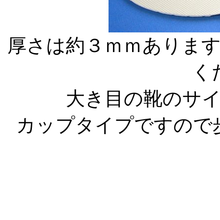
厚さは約３ｍｍありま
く
大き目の靴のサ
カップタイプですので